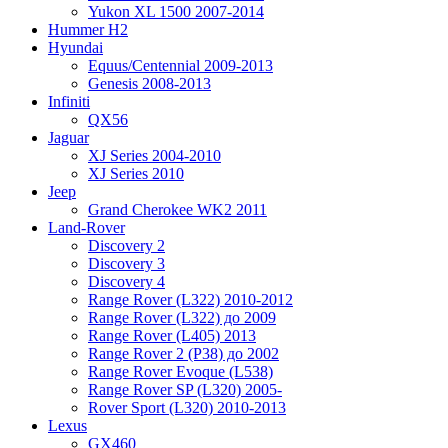
Yukon XL 1500 2007-2014
Hummer H2
Hyundai
Equus/Centennial 2009-2013
Genesis 2008-2013
Infiniti
QX56
Jaguar
XJ Series 2004-2010
XJ Series 2010
Jeep
Grand Cherokee WK2 2011
Land-Rover
Discovery 2
Discovery 3
Discovery 4
Range Rover (L322) 2010-2012
Range Rover (L322) до 2009
Range Rover (L405) 2013
Range Rover 2 (P38) до 2002
Range Rover Evoque (L538)
Range Rover SP (L320) 2005-
Rover Sport (L320) 2010-2013
Lexus
GX460