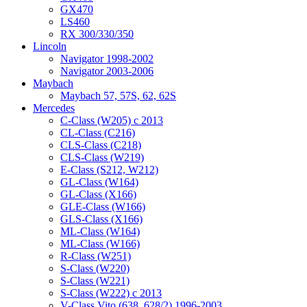
GX470
LS460
RX 300/330/350
Lincoln
Navigator 1998-2002
Navigator 2003-2006
Maybach
Maybach 57, 57S, 62, 62S
Mercedes
C-Class (W205) с 2013
CL-Class (C216)
CLS-Class (C218)
CLS-Class (W219)
E-Class (S212, W212)
GL-Class (W164)
GL-Class (X166)
GLE-Class (W166)
GLS-Class (X166)
ML-Class (W164)
ML-Class (W166)
R-Class (W251)
S-Class (W220)
S-Class (W221)
S-Class (W222) с 2013
V-Class Vito (638, 628/2) 1996-2003