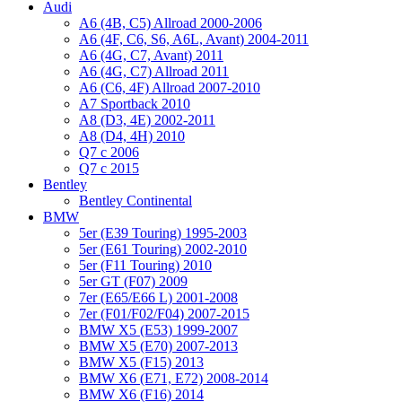
Audi
A6 (4B, C5) Allroad 2000-2006
A6 (4F, C6, S6, A6L, Avant) 2004-2011
A6 (4G, C7, Avant) 2011
A6 (4G, C7) Allroad 2011
A6 (C6, 4F) Allroad 2007-2010
A7 Sportback 2010
A8 (D3, 4E) 2002-2011
A8 (D4, 4H) 2010
Q7 с 2006
Q7 с 2015
Bentley
Bentley Continental
BMW
5er (E39 Touring) 1995-2003
5er (E61 Touring) 2002-2010
5er (F11 Touring) 2010
5er GT (F07) 2009
7er (E65/E66 L) 2001-2008
7er (F01/F02/F04) 2007-2015
BMW X5 (E53) 1999-2007
BMW X5 (E70) 2007-2013
BMW X5 (F15) 2013
BMW X6 (E71, E72) 2008-2014
BMW X6 (F16) 2014