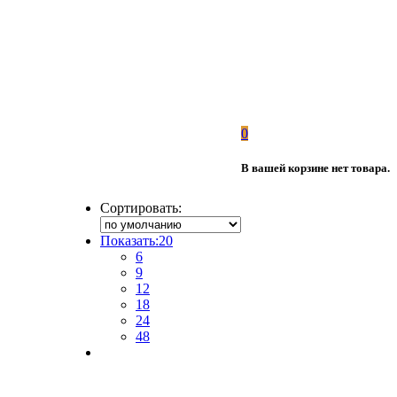
0
В вашей корзине нет товара.
Сортировать:
Показать:
20
6
9
12
18
24
48