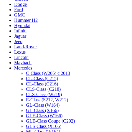
Dodge
Ford
GMC
Hummer H2
Hyundai
Infiniti
Jaguar
Jeep
Land-Rover
Lexus
Lincoln
Maybach
Mercedes
C-Class (W205) с 2013
CL-Class (C215)
CL-Class (C216)
CLS-Class (C218)
CLS-Class (W219)
E-Class (S212, W212)
GL-Class (W164)
GL-Class (X166)
GLE-Class (W166)
GLE-Class Coupe (C292)
GLS-Class (X166)
ML-Class (W164)