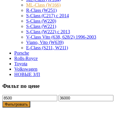
ML-Class (W166)
R-Class (W251)
S-Class (C217) с 2014
S-Class (W220)
S-Class (W221)
S-Class (W222) с 2013
V-Class Vito (638, 628/2) 1996-2003
Viano, Vito (W639)
Е-Class (S211, W211)
Porsche
Rolls-Royce
Toyota
Volkswagen
НОВЫЕ З/П
Фильт по цене
Фильтровать