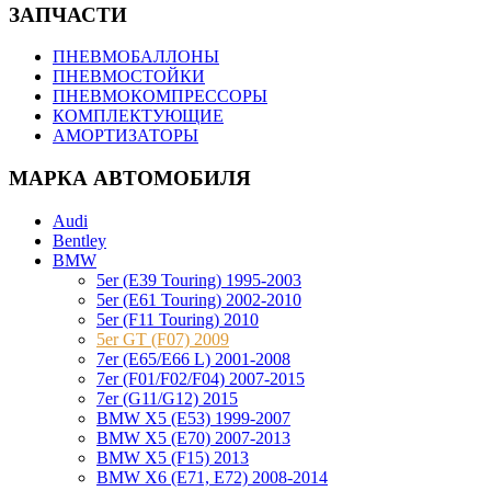
ЗАПЧАСТИ
ПНЕВМОБАЛЛОНЫ
ПНЕВМОСТОЙКИ
ПНЕВМОКОМПРЕССОРЫ
КОМПЛЕКТУЮЩИЕ
АМОРТИЗАТОРЫ
МАРКА АВТОМОБИЛЯ
Audi
Bentley
BMW
5er (E39 Touring) 1995-2003
5er (E61 Touring) 2002-2010
5er (F11 Touring) 2010
5er GT (F07) 2009
7er (E65/E66 L) 2001-2008
7er (F01/F02/F04) 2007-2015
7er (G11/G12) 2015
BMW X5 (E53) 1999-2007
BMW X5 (E70) 2007-2013
BMW X5 (F15) 2013
BMW X6 (E71, E72) 2008-2014