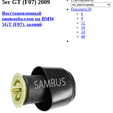
5er GT (F07) 2009
Показать:
20
Восстановленный
6
пневмобаллон на BMW
9
12
5GT (F07), задний
18
24
48