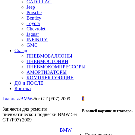
CADILLAC
Jeep
Porsche
Bentley
Toyota
Chevrolet
Jaguar
INFINITY
GMC
Склад
ПНЕВМОБАЛЛОНЫ
ПНЕВМОСТОЙКИ
ПНЕВМОКОМПРЕССОРЫ
АМОРТИЗАТОРЫ
КОМПЛЕКТУЮЩИЕ
ДО и ПОСЛЕ
Контакт
Главная
-
BMW
-
5er GT (F07) 2009
0
Запчасти для ремонта
В вашей корзине нет товара.
пневматической подвески BMW 5er
GT (F07) 2009
BMW
Сортировать: