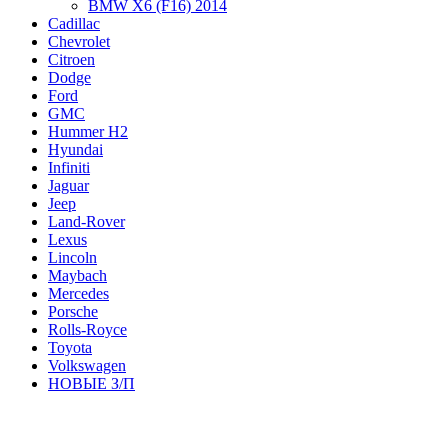
BMW X6 (F16) 2014
Cadillac
Chevrolet
Citroen
Dodge
Ford
GMC
Hummer H2
Hyundai
Infiniti
Jaguar
Jeep
Land-Rover
Lexus
Lincoln
Maybach
Mercedes
Porsche
Rolls-Royce
Toyota
Volkswagen
НОВЫЕ З/П