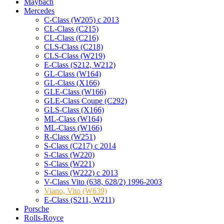
Maybach
Mercedes
C-Class (W205) с 2013
CL-Class (C215)
CL-Class (C216)
CLS-Class (C218)
CLS-Class (W219)
E-Class (S212, W212)
GL-Class (W164)
GL-Class (X166)
GLE-Class (W166)
GLE-Class Coupe (C292)
GLS-Class (X166)
ML-Class (W164)
ML-Class (W166)
R-Class (W251)
S-Class (C217) с 2014
S-Class (W220)
S-Class (W221)
S-Class (W222) с 2013
V-Class Vito (638, 628/2) 1996-2003
Viano, Vito (W639)
Е-Class (S211, W211)
Porsche
Rolls-Royce