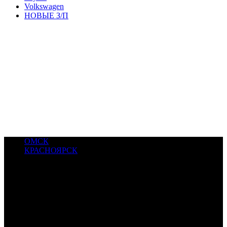
Volkswagen
НОВЫЕ З/П
ОМСК
КРАСНОЯРСК
© 2017-2022 САМРУС. Все права защищены. SAMRUS -
компания по ремонту пневмопедвески в Красноярске.
Качество проверенно сибирскими морозами и бездорожьем.
Гарантия от 12 мес.
8(391) 280-52-76, +7905 087-00-44