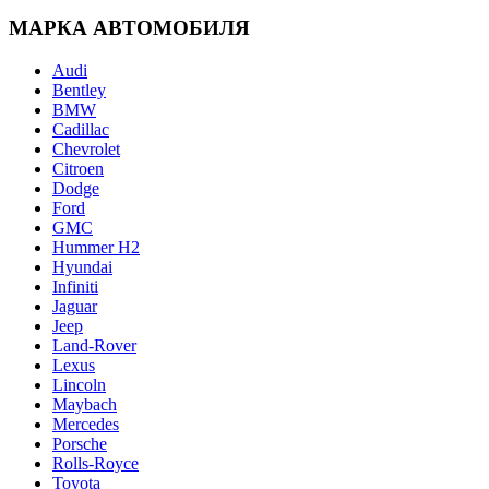
МАРКА АВТОМОБИЛЯ
Audi
Bentley
BMW
Cadillac
Chevrolet
Citroen
Dodge
Ford
GMC
Hummer H2
Hyundai
Infiniti
Jaguar
Jeep
Land-Rover
Lexus
Lincoln
Maybach
Mercedes
Porsche
Rolls-Royce
Toyota