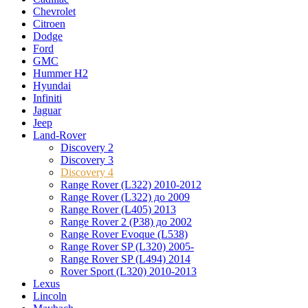
Chevrolet
Citroen
Dodge
Ford
GMC
Hummer H2
Hyundai
Infiniti
Jaguar
Jeep
Land-Rover
Discovery 2
Discovery 3
Discovery 4
Range Rover (L322) 2010-2012
Range Rover (L322) до 2009
Range Rover (L405) 2013
Range Rover 2 (P38) до 2002
Range Rover Evoque (L538)
Range Rover SP (L320) 2005-
Range Rover SP (L494) 2014
Rover Sport (L320) 2010-2013
Lexus
Lincoln