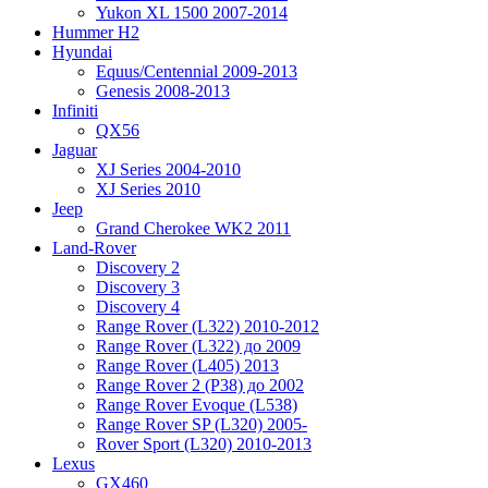
Yukon XL 1500 2007-2014
Hummer H2
Hyundai
Equus/Centennial 2009-2013
Genesis 2008-2013
Infiniti
QX56
Jaguar
XJ Series 2004-2010
XJ Series 2010
Jeep
Grand Cherokee WK2 2011
Land-Rover
Discovery 2
Discovery 3
Discovery 4
Range Rover (L322) 2010-2012
Range Rover (L322) до 2009
Range Rover (L405) 2013
Range Rover 2 (P38) до 2002
Range Rover Evoque (L538)
Range Rover SP (L320) 2005-
Rover Sport (L320) 2010-2013
Lexus
GX460