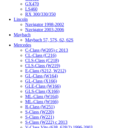
GX470
LS460
RX 300/330/350
Lincoln
Navigator 1998-2002
Navigator 2003-2006
Maybach
Maybach 57, 57S, 62, 62S
Mercedes
C-Class (W205) с 2013
CL-Class (C216)
CLS-Class (C218)
CLS-Class (W219)
E-Class (S212, W212)
GL-Class (W164)
GL-Class (X166)
GLE-Class (W166)
GLS-Class (X166)
ML-Class (W164)
ML-Class (W166)
R-Class (W251)
S-Class (W220)
S-Class (W221)
S-Class (W222) с 2013
V-Class Vito (638, 628/2) 1996-2003