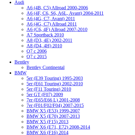
Audi
A6 (4B, C5) Allroad 2000-2006
A6 (4F, C6, S6, A6L, Avant) 2004-2011
A6 (4G, C7, Avant) 2011
A6 (4G, C7) Allroad 2011
A6 (C6, 4F) Allroad 2007-2010
A7 Sportback 2010
A8 (D3, 4E) 2002-2011
A8 (D4, 4H) 2010
Q7 с 2006
Q7 с 2015
Bentley
Bentley Continental
BMW
5er (E39 Touring) 1995-2003
5er (E61 Touring) 2002-2010
5er (F11 Touring) 2010
5er GT (F07) 2009
7er (E65/E66 L) 2001-2008
7er (F01/F02/F04) 2007-2015
BMW X5 (E53) 1999-2007
BMW X5 (E70) 2007-2013
BMW X5 (F15) 2013
BMW X6 (E71, E72) 2008-2014
BMW X6 (F16) 2014