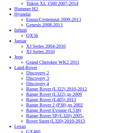
Yukon XL 1500 2007-2014
Hummer H2
Hyundai
Equus/Centennial 2009-2013
Genesis 2008-2013
Infiniti
QX56
Jaguar
XJ Series 2004-2010
XJ Series 2010
Jeep
Grand Cherokee WK2 2011
Land-Rover
Discovery 2
Discovery 3
Discovery 4
Range Rover (L322) 2010-2012
Range Rover (L322) до 2009
Range Rover (L405) 2013
Range Rover 2 (P38) до 2002
Range Rover Evoque (L538)
Range Rover SP (L320) 2005-
Rover Sport (L320) 2010-2013
Lexus
GX460