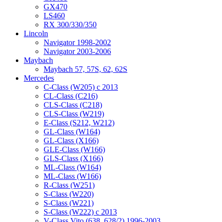
GX470
LS460
RX 300/330/350
Lincoln
Navigator 1998-2002
Navigator 2003-2006
Maybach
Maybach 57, 57S, 62, 62S
Mercedes
C-Class (W205) с 2013
CL-Class (C216)
CLS-Class (C218)
CLS-Class (W219)
E-Class (S212, W212)
GL-Class (W164)
GL-Class (X166)
GLE-Class (W166)
GLS-Class (X166)
ML-Class (W164)
ML-Class (W166)
R-Class (W251)
S-Class (W220)
S-Class (W221)
S-Class (W222) с 2013
V-Class Vito (638, 628/2) 1996-2003