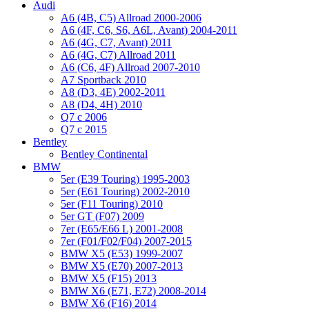
Audi
A6 (4B, C5) Allroad 2000-2006
A6 (4F, C6, S6, A6L, Avant) 2004-2011
A6 (4G, C7, Avant) 2011
A6 (4G, C7) Allroad 2011
A6 (C6, 4F) Allroad 2007-2010
A7 Sportback 2010
A8 (D3, 4E) 2002-2011
A8 (D4, 4H) 2010
Q7 с 2006
Q7 с 2015
Bentley
Bentley Continental
BMW
5er (E39 Touring) 1995-2003
5er (E61 Touring) 2002-2010
5er (F11 Touring) 2010
5er GT (F07) 2009
7er (E65/E66 L) 2001-2008
7er (F01/F02/F04) 2007-2015
BMW X5 (E53) 1999-2007
BMW X5 (E70) 2007-2013
BMW X5 (F15) 2013
BMW X6 (E71, E72) 2008-2014
BMW X6 (F16) 2014