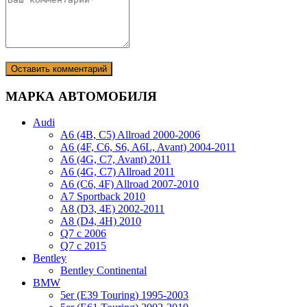
МАРКА АВТОМОБИЛЯ
Audi
A6 (4B, C5) Allroad 2000-2006
A6 (4F, C6, S6, A6L, Avant) 2004-2011
A6 (4G, C7, Avant) 2011
A6 (4G, C7) Allroad 2011
A6 (C6, 4F) Allroad 2007-2010
A7 Sportback 2010
A8 (D3, 4E) 2002-2011
A8 (D4, 4H) 2010
Q7 с 2006
Q7 с 2015
Bentley
Bentley Continental
BMW
5er (E39 Touring) 1995-2003