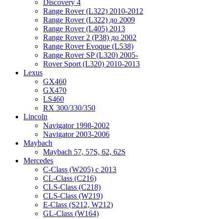
Discovery 4
Range Rover (L322) 2010-2012
Range Rover (L322) до 2009
Range Rover (L405) 2013
Range Rover 2 (P38) до 2002
Range Rover Evoque (L538)
Range Rover SP (L320) 2005-
Rover Sport (L320) 2010-2013
Lexus
GX460
GX470
LS460
RX 300/330/350
Lincoln
Navigator 1998-2002
Navigator 2003-2006
Maybach
Maybach 57, 57S, 62, 62S
Mercedes
C-Class (W205) с 2013
CL-Class (C216)
CLS-Class (C218)
CLS-Class (W219)
E-Class (S212, W212)
GL-Class (W164)