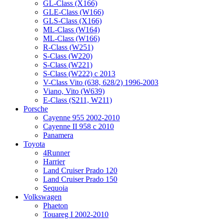
GL-Class (X166)
GLE-Class (W166)
GLS-Class (X166)
ML-Class (W164)
ML-Class (W166)
R-Class (W251)
S-Class (W220)
S-Class (W221)
S-Class (W222) с 2013
V-Class Vito (638, 628/2) 1996-2003
Viano, Vito (W639)
Е-Class (S211, W211)
Porsche
Cayenne 955 2002-2010
Cayenne II 958 с 2010
Panamera
Toyota
4Runner
Harrier
Land Cruiser Prado 120
Land Cruiser Prado 150
Sequoia
Volkswagen
Phaeton
Touareg I 2002-2010