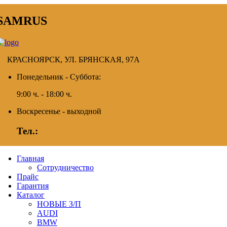
SAMRUS
КРАСНОЯРСК, УЛ. БРЯНСКАЯ, 97А
Понедельник - Суббота:
9:00 ч. - 18:00 ч.
Воскресенье - выходной
Тел.:
8(391) 280-52-76
Главная
Сотрудничество
Прайс
Гарантия
Каталог
НОВЫЕ З/П
AUDI
BMW