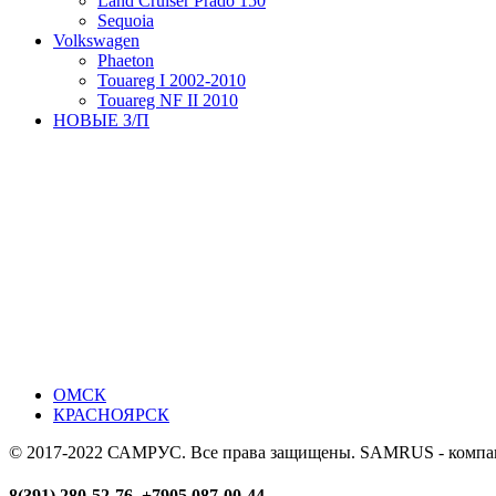
Land Cruiser Prado 150
Sequoia
Volkswagen
Phaeton
Touareg I 2002-2010
Touareg NF II 2010
НОВЫЕ З/П
ОМСК
КРАСНОЯРСК
© 2017-2022 САМРУС. Все права защищены. SAMRUS - компания
8(391) 280-52-76, +7905 087-00-44