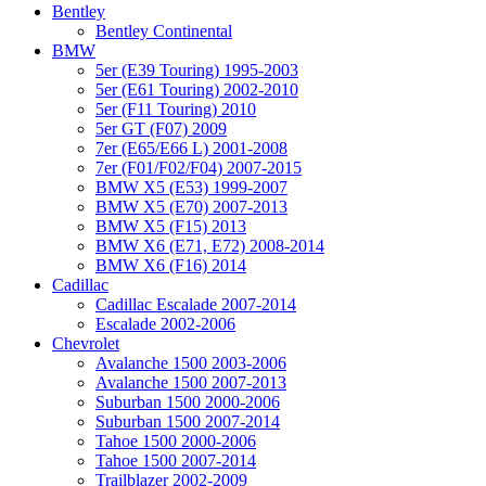
Bentley
Bentley Continental
BMW
5er (E39 Touring) 1995-2003
5er (E61 Touring) 2002-2010
5er (F11 Touring) 2010
5er GT (F07) 2009
7er (E65/E66 L) 2001-2008
7er (F01/F02/F04) 2007-2015
BMW X5 (E53) 1999-2007
BMW X5 (E70) 2007-2013
BMW X5 (F15) 2013
BMW X6 (E71, E72) 2008-2014
BMW X6 (F16) 2014
Cadillac
Cadillac Escalade 2007-2014
Escalade 2002-2006
Chevrolet
Avalanche 1500 2003-2006
Avalanche 1500 2007-2013
Suburban 1500 2000-2006
Suburban 1500 2007-2014
Tahoe 1500 2000-2006
Tahoe 1500 2007-2014
Trailblazer 2002-2009