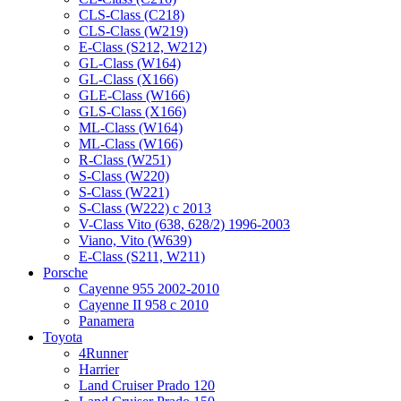
CLS-Class (C218)
CLS-Class (W219)
E-Class (S212, W212)
GL-Class (W164)
GL-Class (X166)
GLE-Class (W166)
GLS-Class (X166)
ML-Class (W164)
ML-Class (W166)
R-Class (W251)
S-Class (W220)
S-Class (W221)
S-Class (W222) с 2013
V-Class Vito (638, 628/2) 1996-2003
Viano, Vito (W639)
Е-Class (S211, W211)
Porsche
Cayenne 955 2002-2010
Cayenne II 958 с 2010
Panamera
Toyota
4Runner
Harrier
Land Cruiser Prado 120