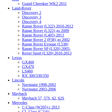
Grand Cherokee WK2 2011
Land-Rover
Discovery 2
Discovery 3
Discovery 4
Range Rover (L322) 2010-2012
Range Rover (L322) до 2009
Range Rover (L405) 2013
Range Rover 2 (P38) до 2002
Range Rover Evoque (L538)
Range Rover SP (L320) 2005-
Rover Sport (L320) 2010-2013
Lexus
GX460
GX470
LS460
RX 300/330/350
Lincoln
Navigator 1998-2002
Navigator 2003-2006
Maybach
Maybach 57, 57S, 62, 62S
Mercedes
C-Class (W205) с 2013
CL-Class (C216)