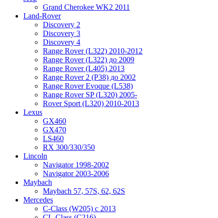
Grand Cherokee WK2 2011
Land-Rover
Discovery 2
Discovery 3
Discovery 4
Range Rover (L322) 2010-2012
Range Rover (L322) до 2009
Range Rover (L405) 2013
Range Rover 2 (P38) до 2002
Range Rover Evoque (L538)
Range Rover SP (L320) 2005-
Rover Sport (L320) 2010-2013
Lexus
GX460
GX470
LS460
RX 300/330/350
Lincoln
Navigator 1998-2002
Navigator 2003-2006
Maybach
Maybach 57, 57S, 62, 62S
Mercedes
C-Class (W205) с 2013
CL-Class (C216)