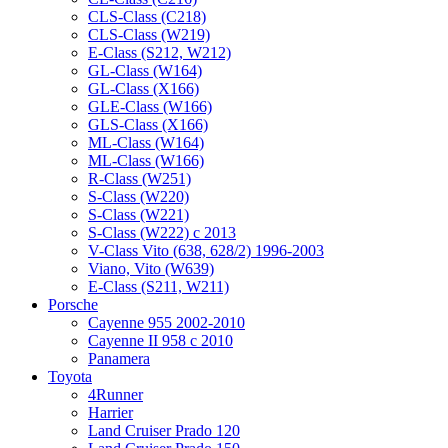
CLS-Class (C218)
CLS-Class (W219)
E-Class (S212, W212)
GL-Class (W164)
GL-Class (X166)
GLE-Class (W166)
GLS-Class (X166)
ML-Class (W164)
ML-Class (W166)
R-Class (W251)
S-Class (W220)
S-Class (W221)
S-Class (W222) с 2013
V-Class Vito (638, 628/2) 1996-2003
Viano, Vito (W639)
Е-Class (S211, W211)
Porsche
Cayenne 955 2002-2010
Cayenne II 958 с 2010
Panamera
Toyota
4Runner
Harrier
Land Cruiser Prado 120