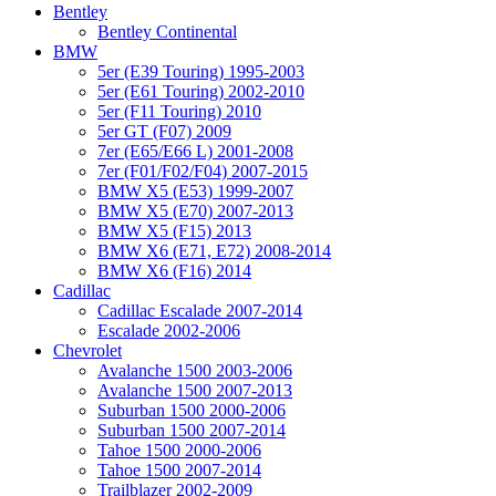
Bentley
Bentley Continental
BMW
5er (E39 Touring) 1995-2003
5er (E61 Touring) 2002-2010
5er (F11 Touring) 2010
5er GT (F07) 2009
7er (E65/E66 L) 2001-2008
7er (F01/F02/F04) 2007-2015
BMW X5 (E53) 1999-2007
BMW X5 (E70) 2007-2013
BMW X5 (F15) 2013
BMW X6 (E71, E72) 2008-2014
BMW X6 (F16) 2014
Cadillac
Cadillac Escalade 2007-2014
Escalade 2002-2006
Chevrolet
Avalanche 1500 2003-2006
Avalanche 1500 2007-2013
Suburban 1500 2000-2006
Suburban 1500 2007-2014
Tahoe 1500 2000-2006
Tahoe 1500 2007-2014
Trailblazer 2002-2009