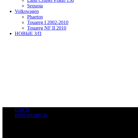
Land Cruiser Prado 150
Sequoia
Volkswagen
Phaeton
Touareg I 2002-2010
Touareg NF II 2010
НОВЫЕ З/П
ОМСК
КРАСНОЯРСК
© 2017-2022 САМРУС. Все права защищены. SAMRUS - компания
8(391) 280-52-76, +7905 087-00-44