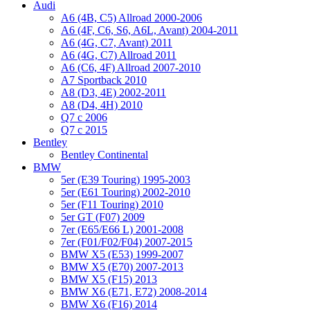
Audi
A6 (4B, C5) Allroad 2000-2006
A6 (4F, C6, S6, A6L, Avant) 2004-2011
A6 (4G, C7, Avant) 2011
A6 (4G, C7) Allroad 2011
A6 (C6, 4F) Allroad 2007-2010
A7 Sportback 2010
A8 (D3, 4E) 2002-2011
A8 (D4, 4H) 2010
Q7 с 2006
Q7 с 2015
Bentley
Bentley Continental
BMW
5er (E39 Touring) 1995-2003
5er (E61 Touring) 2002-2010
5er (F11 Touring) 2010
5er GT (F07) 2009
7er (E65/E66 L) 2001-2008
7er (F01/F02/F04) 2007-2015
BMW X5 (E53) 1999-2007
BMW X5 (E70) 2007-2013
BMW X5 (F15) 2013
BMW X6 (E71, E72) 2008-2014
BMW X6 (F16) 2014