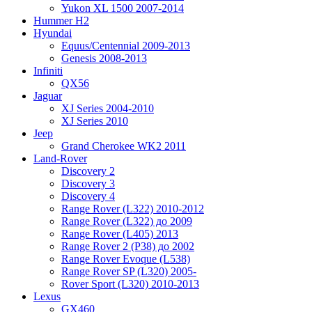
Yukon XL 1500 2007-2014
Hummer H2
Hyundai
Equus/Centennial 2009-2013
Genesis 2008-2013
Infiniti
QX56
Jaguar
XJ Series 2004-2010
XJ Series 2010
Jeep
Grand Cherokee WK2 2011
Land-Rover
Discovery 2
Discovery 3
Discovery 4
Range Rover (L322) 2010-2012
Range Rover (L322) до 2009
Range Rover (L405) 2013
Range Rover 2 (P38) до 2002
Range Rover Evoque (L538)
Range Rover SP (L320) 2005-
Rover Sport (L320) 2010-2013
Lexus
GX460