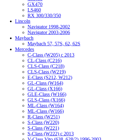
GX470
LS460
RX 300/330/350
Lincoln
Navigator 1998-2002
Navigator 2003-2006
Maybach
Maybach 57, 57S, 62, 62S
Mercedes
C-Class (W205) с 2013
CL-Class (C216)
CLS-Class (C218)
CLS-Class (W219)
E-Class (S212, W212)
GL-Class (W164)
GL-Class (X166)
GLE-Class (W166)
GLS-Class (X166)
ML-Class (W164)
ML-Class (W166)
R-Class (W251)
S-Class (W220)
S-Class (W221)
S-Class (W222) с 2013
V-Class Vito (638, 628/2) 1996-2003