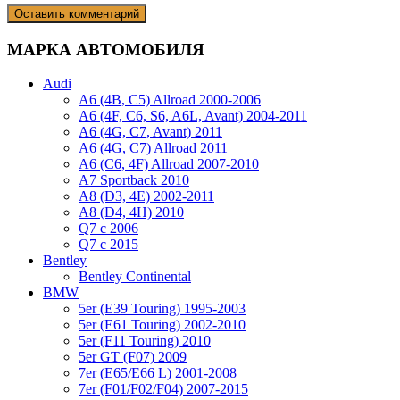
МАРКА АВТОМОБИЛЯ
Audi
A6 (4B, C5) Allroad 2000-2006
A6 (4F, C6, S6, A6L, Avant) 2004-2011
A6 (4G, C7, Avant) 2011
A6 (4G, C7) Allroad 2011
A6 (C6, 4F) Allroad 2007-2010
A7 Sportback 2010
A8 (D3, 4E) 2002-2011
A8 (D4, 4H) 2010
Q7 с 2006
Q7 с 2015
Bentley
Bentley Continental
BMW
5er (E39 Touring) 1995-2003
5er (E61 Touring) 2002-2010
5er (F11 Touring) 2010
5er GT (F07) 2009
7er (E65/E66 L) 2001-2008
7er (F01/F02/F04) 2007-2015