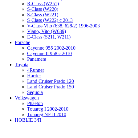
R-Class (W251)
S-Class (W220)
S-Class (W221)
S-Class (W222) с 2013
V-Class Vito (638, 628/2) 1996-2003
Viano, Vito (W639)
Е-Class (S211, W211)
Porsche
Cayenne 955 2002-2010
Cayenne II 958 с 2010
Panamera
Toyota
4Runner
Harrier
Land Cruiser Prado 120
Land Cruiser Prado 150
Sequoia
Volkswagen
Phaeton
Touareg I 2002-2010
Touareg NF II 2010
НОВЫЕ З/П