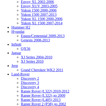
Envoy XL 2002-2006
Envoy XUV 2003-2005
Yukon 1500 2000-2006
Yukon 1500 2007-2013
Yukon XL 1500 2000-2006
Yukon XL 1500 2007-2014
Hummer H2
Hyundai
Equus/Centennial 2009-2013
Genesis 2008-2013
Infiniti
QX56
Jaguar
XJ Series 2004-2010
XJ Series 2010
Jeep
Grand Cherokee WK2 2011
Land-Rover
Discovery 2
Discovery 3
Discovery 4
Range Rover (L322) 2010-2012
Range Rover (L322) до 2009
Range Rover (L405) 2013
Range Rover 2 (P38) до 2002