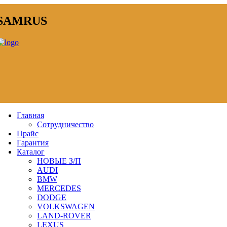
SAMRUS
Главная
Сотрудничество
Прайс
Гарантия
Каталог
НОВЫЕ З/П
AUDI
BMW
MERCEDES
DODGE
VOLKSWAGEN
LAND-ROVER
LEXUS