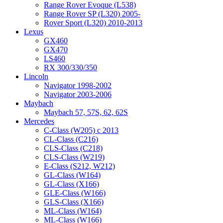
Range Rover Evoque (L538)
Range Rover SP (L320) 2005-
Rover Sport (L320) 2010-2013
Lexus
GX460
GX470
LS460
RX 300/330/350
Lincoln
Navigator 1998-2002
Navigator 2003-2006
Maybach
Maybach 57, 57S, 62, 62S
Mercedes
C-Class (W205) с 2013
CL-Class (C216)
CLS-Class (C218)
CLS-Class (W219)
E-Class (S212, W212)
GL-Class (W164)
GL-Class (X166)
GLE-Class (W166)
GLS-Class (X166)
ML-Class (W164)
ML-Class (W166)