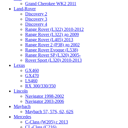
Grand Cherokee WK2 2011
Land-Rover
Discovery 2
Discovery 3
Discovery 4
Range Rover (L322) 2010-2012
Range Rover (L322) до 2009
Range Rover (L405) 2013
Range Rover 2 (P38) до 2002
Range Rover Evoque (L538)
Range Rover SP (L320) 2005-
Rover Sport (L320) 2010-2013
Lexus
GX460
GX470
LS460
RX 300/330/350
Lincoln
Navigator 1998-2002
Navigator 2003-2006
Maybach
Maybach 57, 57S, 62, 62S
Mercedes
C-Class (W205) с 2013
CL-Class (C216)