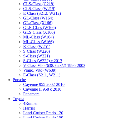
CLS-Class (C218)
CLS-Class (W219)
E-Class (S212, W212)
GL-Class (W164)
GL-Class (X166)
GLE-Class (W166)
GLS-Class (X166)
ML-Class (W164)
ML-Class (W166)
R-Class (W251)
S-Class (W220)
S-Class (W221)
S-Class (W222) с 2013
V-Class Vito (638, 628/2) 1996-2003
Viano, Vito (W639)
Е-Class (S211, W211)
Porsche
Cayenne 955 2002-2010
Cayenne II 958 с 2010
Panamera
Toyota
4Runner
Harrier
Land Cruiser Prado 120
Land Cruiser Prado 150