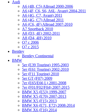
Audi
A6 (4B, C5) Allroad 2000-2006
A6 (4F, C6, S6, A6L, Avant) 2004-2011
A6 (4G, C7, Avant) 2011
A6 (4G, C7) Allroad 2011
A6 (C6, 4F) Allroad 2007-2010
A7 Sportback 2010
A8 (D3, 4E) 2002-2011
A8 (D4, 4H) 2010
Q7 с 2006
Q7 с 2015
Bentley
Bentley Continental
BMW
5er (E39 Touring) 1995-2003
5er (E61 Touring) 2002-2010
5er (F11 Touring) 2010
5er GT (F07) 2009
7er (E65/E66 L) 2001-2008
7er (F01/F02/F04) 2007-2015
BMW X5 (E53) 1999-2007
BMW X5 (E70) 2007-2013
BMW X5 (F15) 2013
BMW X6 (E71, E72) 2008-2014
BMW X6 (F16) 2014