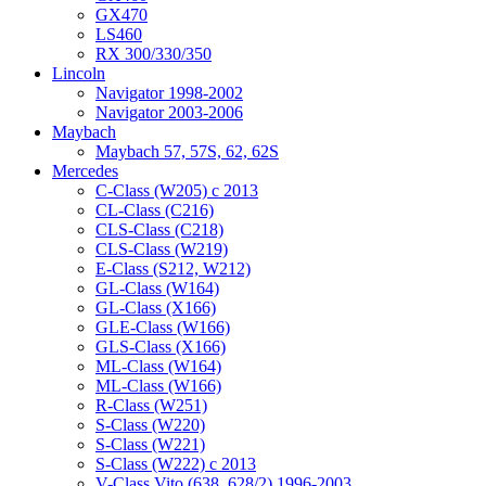
GX470
LS460
RX 300/330/350
Lincoln
Navigator 1998-2002
Navigator 2003-2006
Maybach
Maybach 57, 57S, 62, 62S
Mercedes
C-Class (W205) с 2013
CL-Class (C216)
CLS-Class (C218)
CLS-Class (W219)
E-Class (S212, W212)
GL-Class (W164)
GL-Class (X166)
GLE-Class (W166)
GLS-Class (X166)
ML-Class (W164)
ML-Class (W166)
R-Class (W251)
S-Class (W220)
S-Class (W221)
S-Class (W222) с 2013
V-Class Vito (638, 628/2) 1996-2003