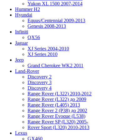
Yukon XL 1500 2007-2014
Hummer H2
Hyundai
Equus/Centennial 2009-2013
Genesis 2008-2013
Infiniti
QX56
Jaguar
XJ Series 2004-2010
XJ Series 2010
Jeep
Grand Cherokee WK2 2011
Land-Rover
Discovery 2
Discovery 3
Discovery 4
Range Rover (L322) 2010-2012
Range Rover (L322) до 2009
Range Rover (L405) 2013
Range Rover 2 (P38) до 2002
Range Rover Evoque (L538)
Range Rover SP (L320) 2005-
Rover Sport (L320) 2010-2013
Lexus
GX460