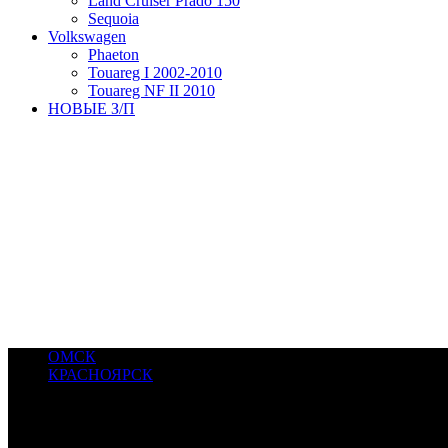
Land Cruiser Prado 150
Sequoia
Volkswagen
Phaeton
Touareg I 2002-2010
Touareg NF II 2010
НОВЫЕ З/П
ОМСК
КРАСНОЯРСК
© 2017-2022 САМРУС. Все права защищены. SAMRUS - компания
8(391) 280-52-76, +7905 087-00-44