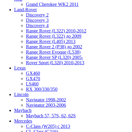
Grand Cherokee WK2 2011
Land-Rover
Discovery 2
Discovery 3
Discovery 4
Range Rover (L322) 2010-2012
Range Rover (L322) до 2009
Range Rover (L405) 2013
Range Rover 2 (P38) до 2002
Range Rover Evoque (L538)
Range Rover SP (L320) 2005-
Rover Sport (L320) 2010-2013
Lexus
GX460
GX470
LS460
RX 300/330/350
Lincoln
Navigator 1998-2002
Navigator 2003-2006
Maybach
Maybach 57, 57S, 62, 62S
Mercedes
C-Class (W205) с 2013
CL-Class (C216)