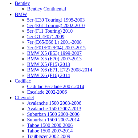
Bentley
Bentley Continental
BMW
5er (E39 Touring) 1995-2003
5er (E61 Touring) 2002-2010
5er (F11 Touring) 2010
5er GT (F07) 2009
7er (E65/E66 L) 2001-2008
7er (F01/F02/F04) 2007-2015
BMW X5 (E53) 1999-2007
BMW X5 (E70) 2007-2013
BMW X5 (F15) 2013
BMW X6 (E71, E72) 2008-2014
BMW X6 (F16) 2014
Cadillac
Cadillac Escalade 2007-2014
Escalade 2002-2006
Chevrolet
Avalanche 1500 2003-2006
Avalanche 1500 2007-2013
Suburban 1500 2000-2006
Suburban 1500 2007-2014
Tahoe 1500 2000-2006
Tahoe 1500 2007-2014
Trailblazer 2002-2009