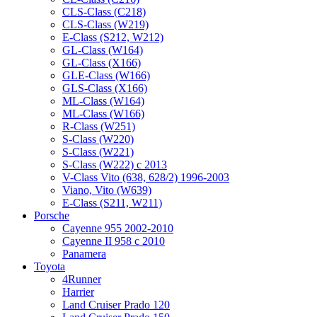
CLS-Class (C218)
CLS-Class (W219)
E-Class (S212, W212)
GL-Class (W164)
GL-Class (X166)
GLE-Class (W166)
GLS-Class (X166)
ML-Class (W164)
ML-Class (W166)
R-Class (W251)
S-Class (W220)
S-Class (W221)
S-Class (W222) с 2013
V-Class Vito (638, 628/2) 1996-2003
Viano, Vito (W639)
Е-Class (S211, W211)
Porsche
Cayenne 955 2002-2010
Cayenne II 958 с 2010
Panamera
Toyota
4Runner
Harrier
Land Cruiser Prado 120