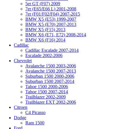
5er GT (F07) 2009
7er (E65/E66 L) 2001-2008
7er (F01/F02/F04) 2007-2015
BMW X5 (E53) 1999-2007
BMW X5 (E70) 2007-2013
BMW X5 (F15) 2013
BMW X6 (E71, E72) 2008-2014
BMW X6 (F16) 2014
Cadillac
Cadillac Escalade 2007-2014
Escalade 2002-2006
Chevrolet
Avalanche 1500 2003-2006
Avalanche 1500 2007-2013
Suburban 1500 2000-2006
Suburban 1500 2007-2014
Tahoe 1500 2000-2006
Tahoe 1500 2007-2014
Trailblazer 2002-2009
Trailblazer EXT 2002-2006
Citroen
C4 Picasso
Dodge
Ram 1500
Ford