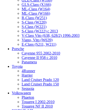
GLE-Class (W166)
GLS-Class (X166)
ML-Class (W164)
ML-Class (W166)
R-Class (W251)
S-Class (W220)
S-Class (W221)
S-Class (W222) с 2013
V-Class Vito (638, 628/2) 1996-2003
Viano, Vito (W639)
Е-Class (S211, W211)
Porsche
Cayenne 955 2002-2010
Cayenne II 958 с 2010
Panamera
Toyota
4Runner
Harrier
Land Cruiser Prado 120
Land Cruiser Prado 150
Sequoia
Volkswagen
Phaeton
Touareg I 2002-2010
Touareg NF II 2010