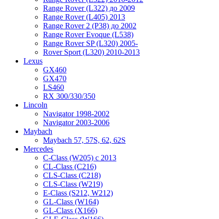
Range Rover (L322) до 2009
Range Rover (L405) 2013
Range Rover 2 (P38) до 2002
Range Rover Evoque (L538)
Range Rover SP (L320) 2005-
Rover Sport (L320) 2010-2013
Lexus
GX460
GX470
LS460
RX 300/330/350
Lincoln
Navigator 1998-2002
Navigator 2003-2006
Maybach
Maybach 57, 57S, 62, 62S
Mercedes
C-Class (W205) с 2013
CL-Class (C216)
CLS-Class (C218)
CLS-Class (W219)
E-Class (S212, W212)
GL-Class (W164)
GL-Class (X166)