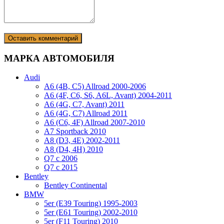
МАРКА АВТОМОБИЛЯ
Audi
A6 (4B, C5) Allroad 2000-2006
A6 (4F, C6, S6, A6L, Avant) 2004-2011
A6 (4G, C7, Avant) 2011
A6 (4G, C7) Allroad 2011
A6 (C6, 4F) Allroad 2007-2010
A7 Sportback 2010
A8 (D3, 4E) 2002-2011
A8 (D4, 4H) 2010
Q7 с 2006
Q7 с 2015
Bentley
Bentley Continental
BMW
5er (E39 Touring) 1995-2003
5er (E61 Touring) 2002-2010
5er (F11 Touring) 2010