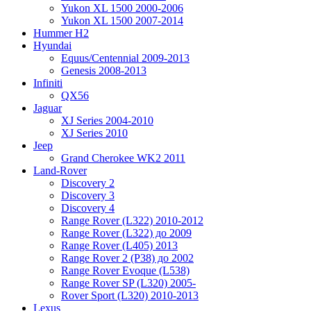
Yukon XL 1500 2000-2006
Yukon XL 1500 2007-2014
Hummer H2
Hyundai
Equus/Centennial 2009-2013
Genesis 2008-2013
Infiniti
QX56
Jaguar
XJ Series 2004-2010
XJ Series 2010
Jeep
Grand Cherokee WK2 2011
Land-Rover
Discovery 2
Discovery 3
Discovery 4
Range Rover (L322) 2010-2012
Range Rover (L322) до 2009
Range Rover (L405) 2013
Range Rover 2 (P38) до 2002
Range Rover Evoque (L538)
Range Rover SP (L320) 2005-
Rover Sport (L320) 2010-2013
Lexus