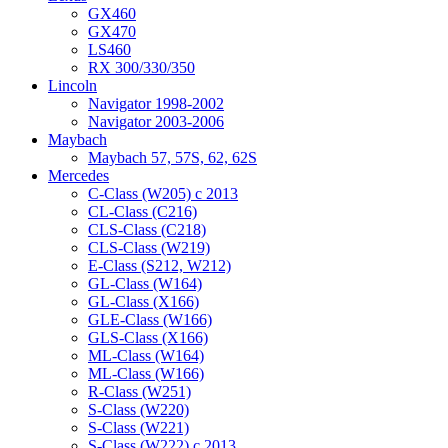
GX460
GX470
LS460
RX 300/330/350
Lincoln
Navigator 1998-2002
Navigator 2003-2006
Maybach
Maybach 57, 57S, 62, 62S
Mercedes
C-Class (W205) с 2013
CL-Class (C216)
CLS-Class (C218)
CLS-Class (W219)
E-Class (S212, W212)
GL-Class (W164)
GL-Class (X166)
GLE-Class (W166)
GLS-Class (X166)
ML-Class (W164)
ML-Class (W166)
R-Class (W251)
S-Class (W220)
S-Class (W221)
S-Class (W222) с 2013