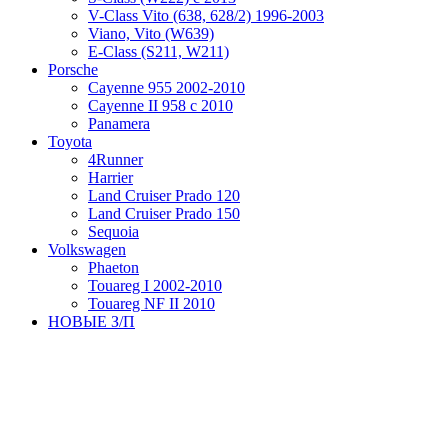
V-Class Vito (638, 628/2) 1996-2003
Viano, Vito (W639)
Е-Class (S211, W211)
Porsche
Cayenne 955 2002-2010
Cayenne II 958 с 2010
Panamera
Toyota
4Runner
Harrier
Land Cruiser Prado 120
Land Cruiser Prado 150
Sequoia
Volkswagen
Phaeton
Touareg I 2002-2010
Touareg NF II 2010
НОВЫЕ З/П