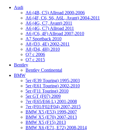
Audi
A6 (4B, C5) Allroad 2000-2006
A6 (4F, C6, S6, A6L, Avant) 2004-2011
A6 (4G, C7, Avant) 2011
A6 (4G, C7) Allroad 2011
A6 (C6, 4F) Allroad 2007-2010
A7 Sportback 2010
A8 (D3, 4E) 2002-2011
A8 (D4, 4H) 2010
Q7 с 2006
Q7 с 2015
Bentley
Bentley Continental
BMW
5er (E39 Touring) 1995-2003
5er (E61 Touring) 2002-2010
5er (F11 Touring) 2010
5er GT (F07) 2009
7er (E65/E66 L) 2001-2008
7er (F01/F02/F04) 2007-2015
BMW X5 (E53) 1999-2007
BMW X5 (E70) 2007-2013
BMW X5 (F15) 2013
BMW X6 (E71, E72) 2008-2014