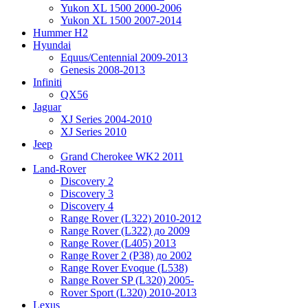
Yukon XL 1500 2000-2006
Yukon XL 1500 2007-2014
Hummer H2
Hyundai
Equus/Centennial 2009-2013
Genesis 2008-2013
Infiniti
QX56
Jaguar
XJ Series 2004-2010
XJ Series 2010
Jeep
Grand Cherokee WK2 2011
Land-Rover
Discovery 2
Discovery 3
Discovery 4
Range Rover (L322) 2010-2012
Range Rover (L322) до 2009
Range Rover (L405) 2013
Range Rover 2 (P38) до 2002
Range Rover Evoque (L538)
Range Rover SP (L320) 2005-
Rover Sport (L320) 2010-2013
Lexus