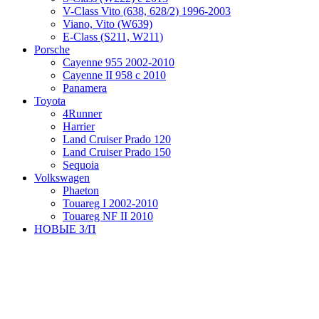
V-Class Vito (638, 628/2) 1996-2003
Viano, Vito (W639)
Е-Class (S211, W211)
Porsche
Cayenne 955 2002-2010
Cayenne II 958 с 2010
Panamera
Toyota
4Runner
Harrier
Land Cruiser Prado 120
Land Cruiser Prado 150
Sequoia
Volkswagen
Phaeton
Touareg I 2002-2010
Touareg NF II 2010
НОВЫЕ З/П