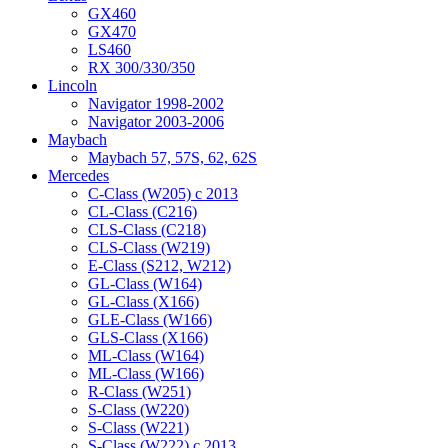
GX460
GX470
LS460
RX 300/330/350
Lincoln
Navigator 1998-2002
Navigator 2003-2006
Maybach
Maybach 57, 57S, 62, 62S
Mercedes
C-Class (W205) с 2013
CL-Class (C216)
CLS-Class (C218)
CLS-Class (W219)
E-Class (S212, W212)
GL-Class (W164)
GL-Class (X166)
GLE-Class (W166)
GLS-Class (X166)
ML-Class (W164)
ML-Class (W166)
R-Class (W251)
S-Class (W220)
S-Class (W221)
S-Class (W222) с 2013