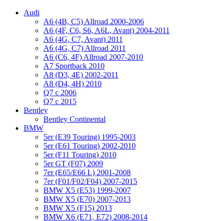
Audi
A6 (4B, C5) Allroad 2000-2006
A6 (4F, C6, S6, A6L, Avant) 2004-2011
A6 (4G, C7, Avant) 2011
A6 (4G, C7) Allroad 2011
A6 (C6, 4F) Allroad 2007-2010
A7 Sportback 2010
A8 (D3, 4E) 2002-2011
A8 (D4, 4H) 2010
Q7 с 2006
Q7 с 2015
Bentley
Bentley Continental
BMW
5er (E39 Touring) 1995-2003
5er (E61 Touring) 2002-2010
5er (F11 Touring) 2010
5er GT (F07) 2009
7er (E65/E66 L) 2001-2008
7er (F01/F02/F04) 2007-2015
BMW X5 (E53) 1999-2007
BMW X5 (E70) 2007-2013
BMW X5 (F15) 2013
BMW X6 (E71, E72) 2008-2014