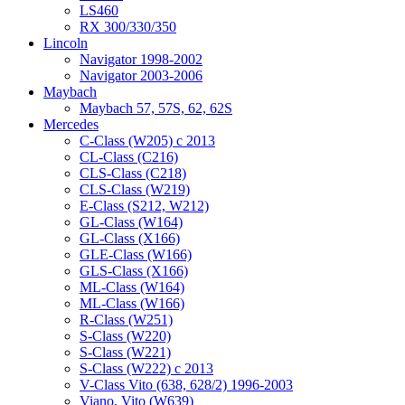
LS460
RX 300/330/350
Lincoln
Navigator 1998-2002
Navigator 2003-2006
Maybach
Maybach 57, 57S, 62, 62S
Mercedes
C-Class (W205) с 2013
CL-Class (C216)
CLS-Class (C218)
CLS-Class (W219)
E-Class (S212, W212)
GL-Class (W164)
GL-Class (X166)
GLE-Class (W166)
GLS-Class (X166)
ML-Class (W164)
ML-Class (W166)
R-Class (W251)
S-Class (W220)
S-Class (W221)
S-Class (W222) с 2013
V-Class Vito (638, 628/2) 1996-2003
Viano, Vito (W639)