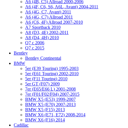
A6 (4B, C5) Allroad 2000-2006
A6 (4F, C6, S6, A6L, Avant) 2004-2011
A6 (4G, C7, Avant) 2011
A6 (4G, C7) Allroad 2011
A6 (C6, 4F) Allroad 2007-2010
A7 Sportback 2010
A8 (D3, 4E) 2002-2011
A8 (D4, 4H) 2010
Q7 с 2006
Q7 с 2015
Bentley
Bentley Continental
BMW
5er (E39 Touring) 1995-2003
5er (E61 Touring) 2002-2010
5er (F11 Touring) 2010
5er GT (F07) 2009
7er (E65/E66 L) 2001-2008
7er (F01/F02/F04) 2007-2015
BMW X5 (E53) 1999-2007
BMW X5 (E70) 2007-2013
BMW X5 (F15) 2013
BMW X6 (E71, E72) 2008-2014
BMW X6 (F16) 2014
Cadillac