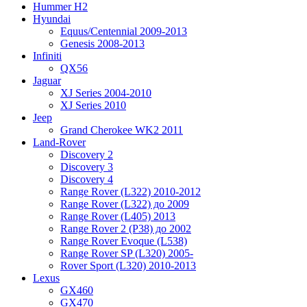
Hummer H2
Hyundai
Equus/Centennial 2009-2013
Genesis 2008-2013
Infiniti
QX56
Jaguar
XJ Series 2004-2010
XJ Series 2010
Jeep
Grand Cherokee WK2 2011
Land-Rover
Discovery 2
Discovery 3
Discovery 4
Range Rover (L322) 2010-2012
Range Rover (L322) до 2009
Range Rover (L405) 2013
Range Rover 2 (P38) до 2002
Range Rover Evoque (L538)
Range Rover SP (L320) 2005-
Rover Sport (L320) 2010-2013
Lexus
GX460
GX470