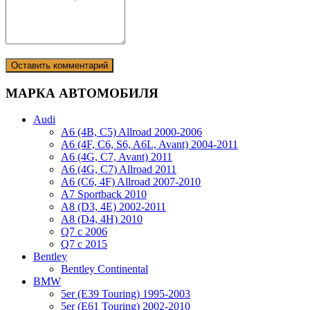
МАРКА АВТОМОБИЛЯ
Audi
A6 (4B, C5) Allroad 2000-2006
A6 (4F, C6, S6, A6L, Avant) 2004-2011
A6 (4G, C7, Avant) 2011
A6 (4G, C7) Allroad 2011
A6 (C6, 4F) Allroad 2007-2010
A7 Sportback 2010
A8 (D3, 4E) 2002-2011
A8 (D4, 4H) 2010
Q7 с 2006
Q7 с 2015
Bentley
Bentley Continental
BMW
5er (E39 Touring) 1995-2003
5er (E61 Touring) 2002-2010