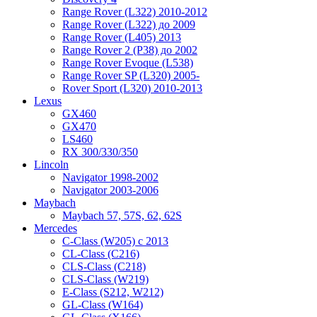
Range Rover (L322) 2010-2012
Range Rover (L322) до 2009
Range Rover (L405) 2013
Range Rover 2 (P38) до 2002
Range Rover Evoque (L538)
Range Rover SP (L320) 2005-
Rover Sport (L320) 2010-2013
Lexus
GX460
GX470
LS460
RX 300/330/350
Lincoln
Navigator 1998-2002
Navigator 2003-2006
Maybach
Maybach 57, 57S, 62, 62S
Mercedes
C-Class (W205) с 2013
CL-Class (C216)
CLS-Class (C218)
CLS-Class (W219)
E-Class (S212, W212)
GL-Class (W164)