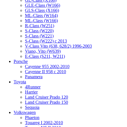
GL-Class (X166)
GLE-Class (W166)
GLS-Class (X166)
ML-Class (W164)
ML-Class (W166)
R-Class (W251)
S-Class (W220)
S-Class (W221)
S-Class (W222) с 2013
V-Class Vito (638, 628/2) 1996-2003
Viano, Vito (W639)
Е-Class (S211, W211)
Porsche
Cayenne 955 2002-2010
Cayenne II 958 с 2010
Panamera
Toyota
4Runner
Harrier
Land Cruiser Prado 120
Land Cruiser Prado 150
Sequoia
Volkswagen
Phaeton
Touareg I 2002-2010