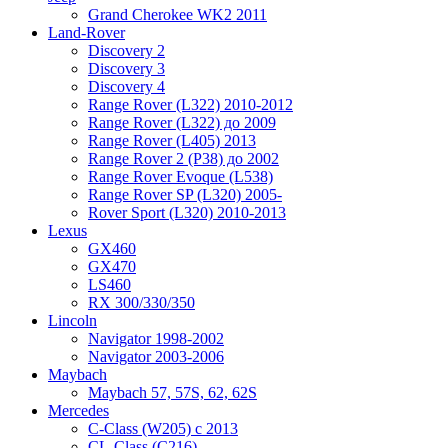
Grand Cherokee WK2 2011
Land-Rover
Discovery 2
Discovery 3
Discovery 4
Range Rover (L322) 2010-2012
Range Rover (L322) до 2009
Range Rover (L405) 2013
Range Rover 2 (P38) до 2002
Range Rover Evoque (L538)
Range Rover SP (L320) 2005-
Rover Sport (L320) 2010-2013
Lexus
GX460
GX470
LS460
RX 300/330/350
Lincoln
Navigator 1998-2002
Navigator 2003-2006
Maybach
Maybach 57, 57S, 62, 62S
Mercedes
C-Class (W205) с 2013
CL-Class (C216)