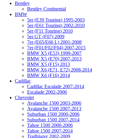
Bentley
Bentley Continental
BMW
5er (E39 Touring) 1995-2003
5er (E61 Touring) 2002-2010
5er (F11 Touring) 2010
5er GT (F07) 2009
7er (E65/E66 L) 2001-2008
7er (F01/F02/F04) 2007-2015
BMW X5 (E53) 1999-2007
BMW X5 (E70) 2007-2013
BMW X5 (F15) 2013
BMW X6 (E71, E72) 2008-2014
BMW X6 (F16) 2014
Cadillac
Cadillac Escalade 2007-2014
Escalade 2002-2006
Chevrolet
Avalanche 1500 2003-2006
Avalanche 1500 2007-2013
Suburban 1500 2000-2006
Suburban 1500 2007-2014
Tahoe 1500 2000-2006
Tahoe 1500 2007-2014
Trailblazer 2002-2009