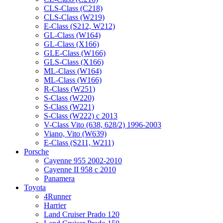
CLS-Class (C218)
CLS-Class (W219)
E-Class (S212, W212)
GL-Class (W164)
GL-Class (X166)
GLE-Class (W166)
GLS-Class (X166)
ML-Class (W164)
ML-Class (W166)
R-Class (W251)
S-Class (W220)
S-Class (W221)
S-Class (W222) с 2013
V-Class Vito (638, 628/2) 1996-2003
Viano, Vito (W639)
Е-Class (S211, W211)
Porsche
Cayenne 955 2002-2010
Cayenne II 958 с 2010
Panamera
Toyota
4Runner
Harrier
Land Cruiser Prado 120