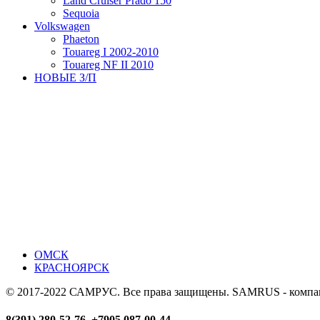
Land Cruiser Prado 150
Sequoia
Volkswagen
Phaeton
Touareg I 2002-2010
Touareg NF II 2010
НОВЫЕ З/П
ОМСК
КРАСНОЯРСК
© 2017-2022 САМРУС. Все права защищены. SAMRUS - компания
8(391) 280-52-76, +7905 087-00-44