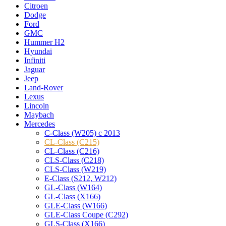
Citroen
Dodge
Ford
GMC
Hummer H2
Hyundai
Infiniti
Jaguar
Jeep
Land-Rover
Lexus
Lincoln
Maybach
Mercedes
C-Class (W205) с 2013
CL-Class (C215)
CL-Class (C216)
CLS-Class (C218)
CLS-Class (W219)
E-Class (S212, W212)
GL-Class (W164)
GL-Class (X166)
GLE-Class (W166)
GLE-Class Coupe (C292)
GLS-Class (X166)