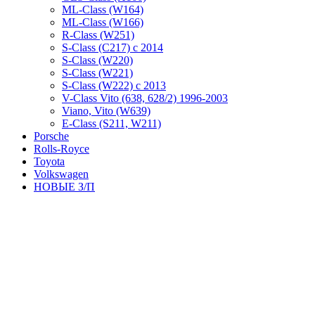
ML-Class (W164)
ML-Class (W166)
R-Class (W251)
S-Class (C217) с 2014
S-Class (W220)
S-Class (W221)
S-Class (W222) с 2013
V-Class Vito (638, 628/2) 1996-2003
Viano, Vito (W639)
Е-Class (S211, W211)
Porsche
Rolls-Royce
Toyota
Volkswagen
НОВЫЕ З/П