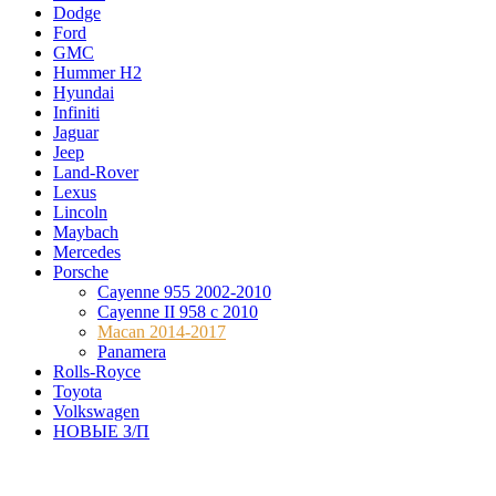
Dodge
Ford
GMC
Hummer H2
Hyundai
Infiniti
Jaguar
Jeep
Land-Rover
Lexus
Lincoln
Maybach
Mercedes
Porsche
Cayenne 955 2002-2010
Cayenne II 958 с 2010
Macan 2014-2017
Panamera
Rolls-Royce
Toyota
Volkswagen
НОВЫЕ З/П