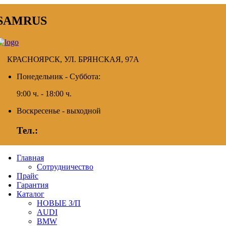
SAMRUS
КРАСНОЯРСК, УЛ. БРЯНСКАЯ, 97А
Понедельник - Суббота:
9:00 ч. - 18:00 ч.
Воскресенье - выходной
Тел.:
8(391) 280-52-76
Главная
Сотрудничество
Прайс
Гарантия
Каталог
НОВЫЕ З/П
AUDI
BMW