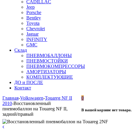
CADILLAC
Jeep
Porsche
Bentley
Toyota
Chevrolet
Jaguar
INFINITY
GMC
Склад
ПНЕВМОБАЛЛОНЫ
ПНЕВМОСТОЙКИ
ПНЕВМОКОМПРЕССОРЫ
АМОРТИЗАТОРЫ
КОМПЛЕКТУЮЩИЕ
ДО и ПОСЛЕ
Контакт
Главная
-
Volkswagen
-
Touareg NF II
0
2010
-
Восстановленный
пневмобаллон на Touareg NF II,
В вашей корзине нет товара.
задний/правый