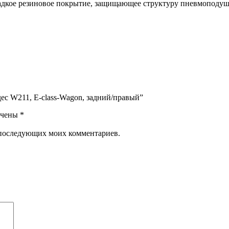
дкое резиновое покрытие, защищающее структуру пневмоподушк
ес W211, E-class-Wagon, задний/правый”
ечены
*
ля последующих моих комментариев.