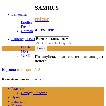
SAMRUS
Language:
micar
English
French
accessories
German
Currency: USD
€
EUR
¥
JPY
$
USD
Пожалуйста, введите ключевые слова для
поиска.
Корзина
0
товаров -
0
₽
В вашей корзине нет товара.
Главная
Сотрудничество
Прайс
Гарантия
Каталог