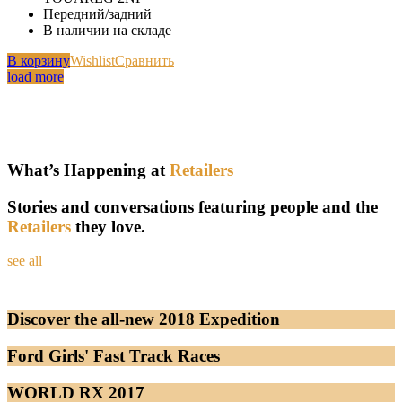
Передний/задний
В наличии на складе
В корзину
Wishlist
Сравнить
load more
What’s Happening at
Retailers
Stories and conversations featuring people and the
Retailers
they love.
see all
Discover the all-new 2018 Expedition
Ford Girls' Fast Track Races
WORLD RX 2017